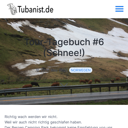
Tour-Tagebuch #6
(Schnee!)
22nd May 2022
NORWEGEN
Richtig wach werden wir nicht.
Weil wir auch nicht richtig geschlafen haben.
Der Bergen Camping Park bekommt keine Empfehlung von uns.