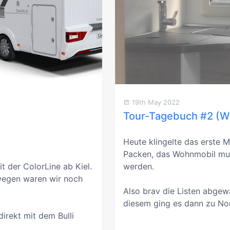
19th May 2022
Tour-Tagebuch #2 (W
Heute klingelte das erste M
Packen, das Wohnmobil mus
t der ColorLine ab Kiel.
werden.
egen waren wir noch
Also brav die Listen abgewa
diesem ging es dann zu Nor
direkt mit dem Bulli