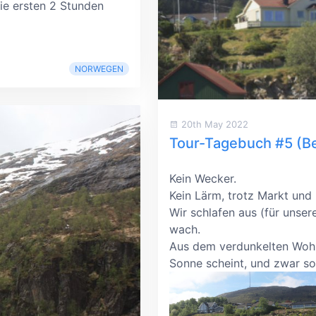
die ersten 2 Stunden
NORWEGEN
20th May 2022
Tour-Tagebuch #5 (B
Kein Wecker.
Kein Lärm, trotz Markt und
Wir schlafen aus (für unse
wach.
Aus dem verdunkelten Wohnm
Sonne scheint, und zwar so 